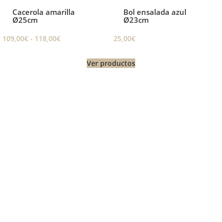
Cacerola amarilla
Bol ensalada azul
Ø25cm
Ø23cm
109,00
€
-
118,00
€
25,00
€
Ver productos