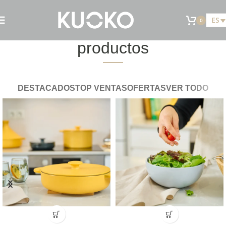
ES
0
Descubre nuestros
productos
DESTACADOS
TOP VENTAS
OFERTAS
VER TODO