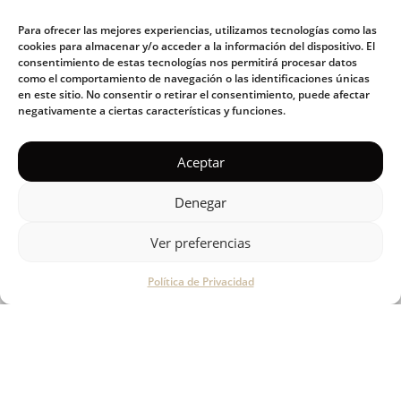
Para ofrecer las mejores experiencias, utilizamos tecnologías como las
PAGO SEGURO
cookies para almacenar y/o acceder a la información del dispositivo. El
consentimiento de estas tecnologías nos permitirá procesar datos
como el comportamiento de navegación o las identificaciones únicas
en este sitio. No consentir o retirar el consentimiento, puede afectar
Pasarela de pago completamente encriptada
negativamente a ciertas características y funciones.
Aceptar
Denegar
LIBRE DE TÓXICOS
Ver preferencias
Utensilios de cocina libres de disruptores
Política de Privacidad
endocrinos