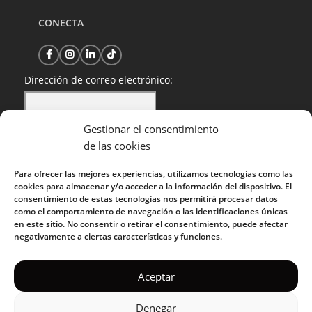
CONECTA
Dirección de correo electrónico:
Gestionar el consentimiento
He leído y acepto la política de privacidad
de las cookies
Para ofrecer las mejores experiencias, utilizamos tecnologías como las
cookies para almacenar y/o acceder a la información del dispositivo. El
consentimiento de estas tecnologías nos permitirá procesar datos
como el comportamiento de navegación o las identificaciones únicas
en este sitio. No consentir o retirar el consentimiento, puede afectar
negativamente a ciertas características y funciones.
KUOKO 2022
Aceptar
Denegar
Política de privacidad
|
Política de cookies
|
Condiciones de uso