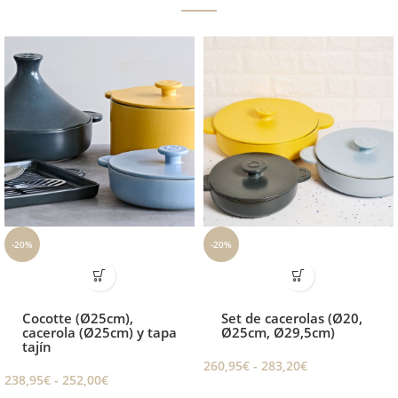
-20%
-20%
Cocotte (Ø25cm),
Set de cacerolas (Ø20,
cacerola (Ø25cm) y tapa
Ø25cm, Ø29,5cm)
tajín
260,95
€
-
283,20
€
238,95
€
-
252,00
€