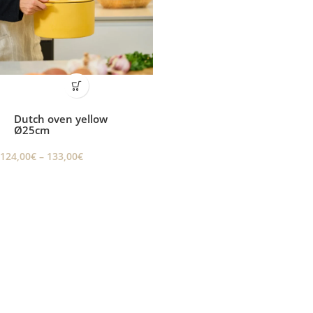
Dutch oven yellow
Ø25cm
124,00
€
–
133,00
€