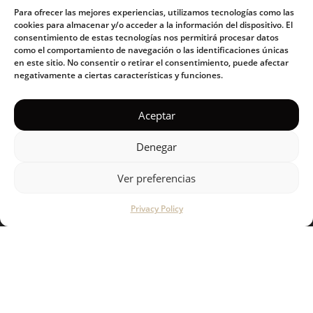
Para ofrecer las mejores experiencias, utilizamos tecnologías como las
Stainless steel
cookies para almacenar y/o acceder a la información del dispositivo. El
consentimiento de estas tecnologías nos permitirá procesar datos
Bamboo
como el comportamiento de navegación o las identificaciones únicas
en este sitio. No consentir o retirar el consentimiento, puede afectar
Ceramics
negativamente a ciertas características y funciones.
Aceptar
ABOUT US
Become a distributor
Denegar
Our philosophy
Ver preferencias
Products
Privacy Policy
Blog
SUPPORT
How to use guide