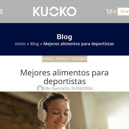
ES
0
Blog
Inicio
»
Blog
»
Mejores alimentos para deportistas
KUOKO
,
TRUCOS Y CONSEJOS
Mejores alimentos para
deportistas
Edu Garcia
On 26/06/2024