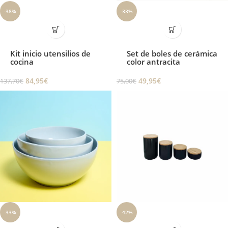
-38%
-33%
Kit inicio utensilios de
Set de boles de cerámica
cocina
color antracita
84,95
€
49,95
€
137,70
€
75,00
€
-33%
-42%