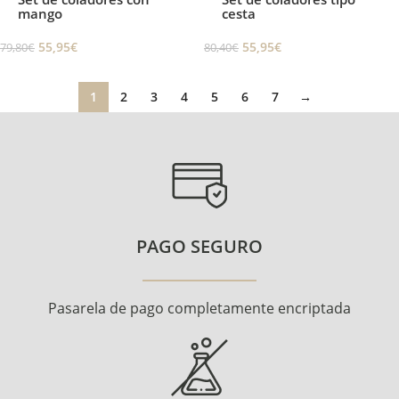
mango
cesta
55,95
€
55,95
€
79,80
€
80,40
€
1
2
3
4
5
6
7
→
PAGO SEGURO
Pasarela de pago completamente encriptada