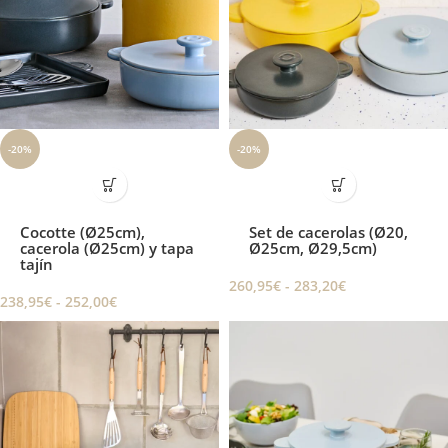
-20%
-20%
Cocotte (Ø25cm),
Set de cacerolas (Ø20,
cacerola (Ø25cm) y tapa
Ø25cm, Ø29,5cm)
tajín
260,95
€
-
283,20
€
238,95
€
-
252,00
€