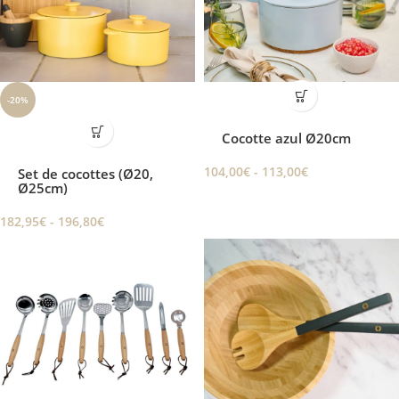
-20%
Cocotte azul Ø20cm
104,00
€
-
113,00
€
Set de cocottes (Ø20,
Ø25cm)
182,95
€
-
196,80
€