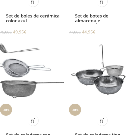
Set de boles de cerámica
Set de botes de
color azul
almacenaje
49,95
€
44,95
€
75,00
€
77,80
€
-30%
-30%
Set de coladores con
Set de coladores tipo