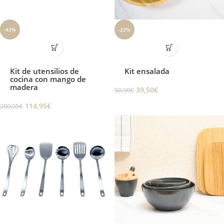
-43%
-22%
Kit de utensilios de
Kit ensalada
cocina con mango de
madera
39,50
€
50,90
€
114,95
€
200,05
€