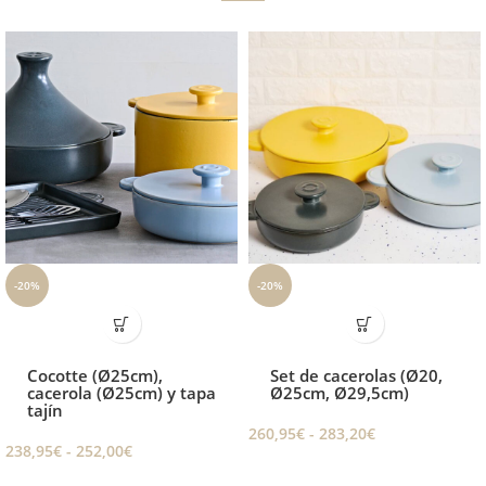
-20%
-20%
Cocotte (Ø25cm),
Set de cacerolas (Ø20,
cacerola (Ø25cm) y tapa
Ø25cm, Ø29,5cm)
tajín
260,95
€
-
283,20
€
238,95
€
-
252,00
€