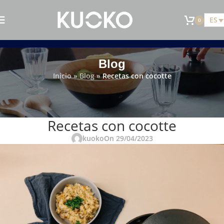
ES
0
Blog
Inicio
»
Blog
»
Recetas con cocotte
RECETAS
Recetas con cocotte
kuoko
On 29/04/2023