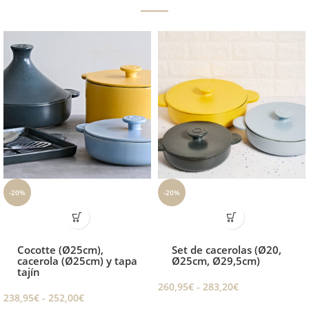
-20%
-20%
Cocotte (Ø25cm),
Set de cacerolas (Ø20,
cacerola (Ø25cm) y tapa
Ø25cm, Ø29,5cm)
tajín
260,95
€
-
283,20
€
238,95
€
-
252,00
€