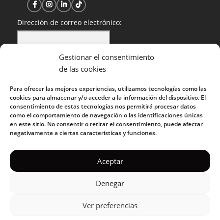
Dirección de correo electrónico:
Gestionar el consentimiento
He leído y acepto la política de privacidad
de las cookies
Para ofrecer las mejores experiencias, utilizamos tecnologías como las
cookies para almacenar y/o acceder a la información del dispositivo. El
consentimiento de estas tecnologías nos permitirá procesar datos
como el comportamiento de navegación o las identificaciones únicas
en este sitio. No consentir o retirar el consentimiento, puede afectar
negativamente a ciertas características y funciones.
KUOKO 2022
Aceptar
Denegar
Política de privacidad
|
Política de cookies
|
Condiciones de uso
|
Política de uso aceptable
Ver preferencias