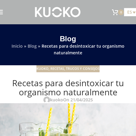
ES
0
Blog
Inicio
»
Blog
»
Recetas para desintoxicar tu organismo
naturalmente
KUOKO
,
RECETAS
,
TRUCOS Y CONSEJOS
Recetas para desintoxicar tu
organismo naturalmente
kuoko
On 21/04/2025