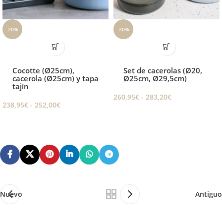
-20%
-20%
Cocotte (Ø25cm),
Set de cacerolas (Ø20,
cacerola (Ø25cm) y tapa
Ø25cm, Ø29,5cm)
tajín
260,95
€
-
283,20
€
238,95
€
-
252,00
€
Nuevo
Antiguo