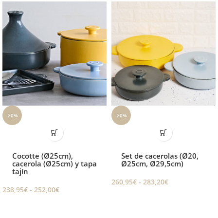
-20%
-20%
Cocotte (Ø25cm),
Set de cacerolas (Ø20,
cacerola (Ø25cm) y tapa
Ø25cm, Ø29,5cm)
tajín
260,95
€
-
283,20
€
238,95
€
-
252,00
€