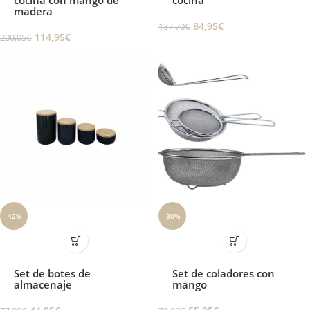
cocina con mango de
cocina
madera
84,95
€
137,70
€
114,95
€
200,05
€
-42%
-30%
Set de botes de
Set de coladores con
almacenaje
mango