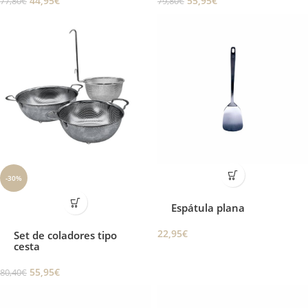
44,95
€
55,95
€
77,80
€
79,80
€
-30%
Espátula plana
22,95
€
Set de coladores tipo
cesta
55,95
€
80,40
€